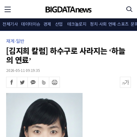
전체기사
데이터이슈
경제
산업
테크놀로지
정치·사회
연예·스포츠
문
재계·일반
[김지희 칼럼] 하수구로 사라지는 ‘하늘
의 연료’
2026-05-11 09:19:35