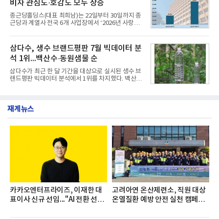
비자 관심도·호감도 모두 상승
했으며, ▲팀장·부장(7.27), ▲계장·주임(7.28), ▲과
장·차장(7.29), ▲대리(7.30) 등 직급별로 총 4회에 걸
종근당홀딩스(대표 최희남)는 22일부터 30일까지 종
쳐 진행됐다.참고로 새로이(e)는 NH농협캐피탈 MZ
근당과 계열사 전국 6개 사업장에서 ‘2026년 사랑나
세대들로(과장~계장) 구성된 자율 참여조직으로, 조
눔 헌혈캠페인’을 실시했다고 31일 밝혔다.이번 캠페
직문화 혁신과 업무 효율성 향상을 위한 다양한 활동
인은 장마와 폭염, 여름휴가 등으로 헌혈 참여가 줄어
을 추진하며,새로운 변화와 이로운 영향력을 조직전
드는 시기에 안정적 혈액 수급에 기여하고 생명나눔
삼다수, 생수 브랜드평판 7월 빅데이터 분
반에 전파하는 역할
문화를 확산하기 위해 마련됐다.캠페인은 종근당 천
석 1위...백산수·동원샘물 순
안공장을 시작으로 ▲효종연구소 ▲종근당바이오 안
산공장 ▲경보제약 아산본사 ▲종근당건강 당진공장
삼다수가 최근 한 달 기간을 대상으로 실시된 생수 브
▲종근당 본사 등 전국 6개 사업장에서 릴레이 방식
랜드평판 빅데이터 분석에서 1위를 차지했다. 백산수
으로 이어졌다.캠페인 기간에는 임직원의 참여를 독
와 동원샘물이 뒤를 이었다.31일 한국기업평판연구
려하기 위해 헌혈 퀴즈와 행운 복권 등 다양한 이벤트
소(소장 구창환)는 국내 소비자들에게 사랑받는 21개
도 진행했다.종근당홀딩스는 임직원들이 기부한 헌혈
생수 브랜드를 대상으로 지난 6월 30일부터 7월 31일
증을 한국백혈병
재계뉴스
까지 수집된 소비자 빅데이터 3,702,555건을 분석한
결과, 삼다수가 브랜드평판지수 1,594,583을 기록하
며 7월 1위에 올랐다고 밝혔다. 분석에 활용된 빅데이
터는 지난 4월(3,435,836건) 대비 7.76% 증가한 수
치다.연구소에 따르면 7월 생수 브랜드평판 순위는 삼
다수, 백산수, 동원샘물, 스파클, 아이시스, 에비앙,
몽베스트, 크리스탈, 풀무원샘물, 평창수, 지리산수,
진로 석수,
카카오엔터프라이즈, 이재한 대
고려아연 온산제련소, 직원 대상
표이사 신규 선임..."AI 전환 선
온열질환 예방 안전 실천 캠페인
도"
실시