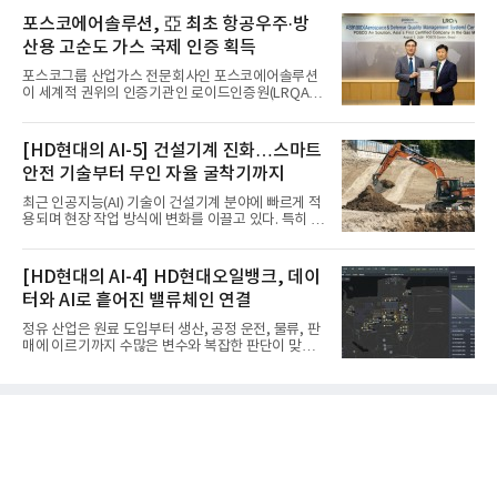
포스코에어솔루션, 亞 최초 항공우주·방
산용 고순도 가스 국제 인증 획득
포스코그룹 산업가스 전문회사인 포스코에어솔루션
이 세계적 권위의 인증기관인 로이드인증원(LRQA)
으로부터 아시아 지역 최초로 항공우주 및 방산용 고
순도 희귀가스 제조 분야 국제공인 인증인 ‘항공우주·
방산 품질경영시스템(AS9100D)’을 획득했다.포스코
[HD현대의 AI-5] 건설기계 진화…스마트
에어솔루션은 6일 서울 포스코센터에서 김대연 포스
안전 기술부터 무인 자율 굴착기까지
코에어솔루션 대표, 이일형 로이드인증원(LRQA) 한
국지사 대표 등이 참석한 가운데 ‘항공우주·방산 품질
최근 인공지능(AI) 기술이 건설기계 분야에 빠르게 적
경영시스템(AS9100D)’ 인증수여식을 가졌다고 밝혔
용되며 현장 작업 방식에 변화를 이끌고 있다. 특히 무
다.포스코에어솔루션이 획득한 AS9100D는 국제 품
인 자율화 기술은 작업 효율을 획기적으로 높이며 스
질경영시스템 표준(ISO 9001)을 기반으로 항공우주
마트 건설 현장 구현을 앞당기고 있다.HD현대사이트
및 방위산업의 엄격한 특수 요구사항을 반영한 글로
솔루션은 최근 스위스 건설 현장에서 무인 자율 굴착
[HD현대의 AI-4] HD현대오일뱅크, 데이
벌 표준이다. 특히 미세
기를 투입했다. 실제 공사를 진행한 것은 처음으로, 건
터와 AI로 흩어진 밸류체인 연결
설장비 자율화 기술의 새로운 이정표를 제시했다.이
번에 투입된 무인 자율 굴착기는 유럽 대형 건설그룹
정유 산업은 원료 도입부터 생산, 공정 운전, 물류, 판
키바그(KIBAG)의 스위스 투겐 지역 건설 프로젝트에
매에 이르기까지 수많은 변수와 복잡한 판단이 맞물
서 깊이 3m, 폭 12m, 길이 1km 규모의 토목 공사를
리는 구조를 갖고 있다. 작은 변화 하나가 전체 수익성
수행할 예정이다. 해당 장비에는 HD건설기계의 22t
과 운영 효율에 직접적인 영향을 미치는 만큼, 데이터
급 굴착기를 기반으로 HD현대사이트솔루션의 스마
를 얼마나 빠르고 정확하게 연결하고 활용하느냐가
트 굴착기 플랫폼
기업경쟁력을 좌우하는 핵심 요소로 떠오르고 있다.
이러한 환경 속에서 HD현대오일뱅크는 인공지능(AI)
을 단순한 업무 자동화 도구로 보지 않고, 정유사의 밸
류체인(Value Chain) 전반을 연결하고 최적화하는 핵
심 기반으로 활용하고 있다.원유 선택과 도입, 생산계
획, 제품 운영, 물류와 수급, 공정 운전에 이르기까지