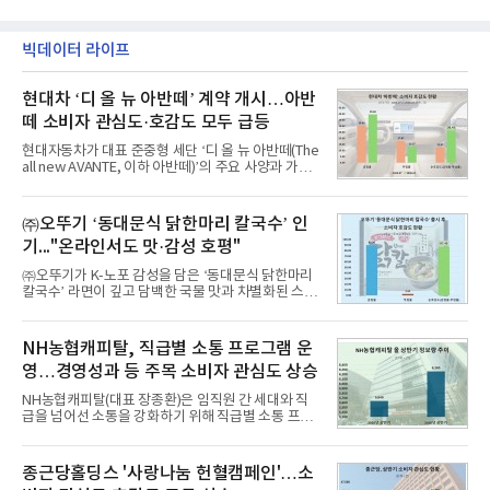
빅데이터 라이프
현대차 ‘디 올 뉴 아반떼’ 계약 개시…아반
떼 소비자 관심도·호감도 모두 급등
현대자동차가 대표 준중형 세단 ‘디 올 뉴 아반떼(The
all new AVANTE, 이하 아반떼)’의 주요 사양과 가격
을 공개하고 5일부터 계약을 시작한다고 밝혔다.아반
떼는 6년 만에 선보이는 8세대 완전변경 모델로, ▲정
교한 선과 면을 중심으로 완성한 파격적인 디자인 ▲
㈜오뚜기 ‘동대문식 닭한마리 칼국수’ 인
과거 중형 세단 수준으로 확대된 차체 제원 ▲글로벌
기..."온라인서도 맛·감성 호평"
최고 수준의 안전성 ▲성능과 효율을 동시에 높인 주
행 완성도 ▲첨단 편의 및 디지털 사양 적용 등을 통해
㈜오뚜기가 K-노포 감성을 담은 ‘동대문식 닭한마리
글로벌 준중형 세단의 새로운 기준을 세웠다.아반떼
칼국수’ 라면이 깊고 담백한 국물 맛과 차별화된 스토
는 가솔린 2.0과 1.6 하이브리드 두 가지 파워트레인
리로 출시 초기부터 높은 인기를 얻고 있다고 4일 밝
과 모던, 프리미엄, 인스퍼레이션 세 가지 트림으로
혔다.‘동대문식 닭한마리 칼국수’는 예상을 뛰어넘는
운영된다.◆ 디자인·공간·안전·성능 전반에서 차급을
소비자 호응에 힘입어 지난 7월 13일 첫 선을 보인 지
NH농협캐피탈, 직급별 소통 프로그램 운
넘
단 18일 만에 누적 판매량 50만 개를 돌파하는 성과를
영…경영성과 등 주목 소비자 관심도 상승
거두었다.이번 신제품은 개발진이 전국의 닭한마리
전문점을 직접 찾아 다니며 최적의 육수 비율을 완성
NH농협캐피탈(대표 장종환)은 임직원 간 세대와 직
했다. 자극적이지 않으면서도 깊은 닭육수에 마늘의
급을 넘어선 소통을 강화하기 위해 직급별 소통 프로
개운한 풍미를 더했으며, 국물이 잘 배어들면서도 쫄
그램'너하(NH)고, 나하(NH)고, NH GO!'를 지난 27일
깃한 식감이 살아있는 칼국수 면발을 정교하게 구현
부터 30일까지 서울 원센티널 NH농협캐피탈타워 22
했다는게 회사측의 설명이다.실제 현장 시식 행사에
층에서 운영했다고 31일 밝혔다.이번 프로그램은 경
종근당홀딩스 '사랑나눔 헌혈캠페인'…소
서도
영지원부 홍보팀과 2026년 새로이(e)＊가 공동 주관