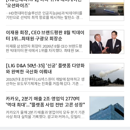
일 열린 2분기 실적 발표 컨퍼런스콜에서 "AI는 톡비
'오션와이즈'
즈 성장 재점화의 핵심이자 주요 매출원으로 자리 잡
을 것"이라며 이같은 AI 사업 전략을 공개했다. 카카
···HD현대마린슬루선은 인공지능(AI)과 빅데이터를
오는 이날 함께 발표한 2분기 연결 매출이 전년 동기
기반으로 선박의 최적 항로를 제시하는 탈탄소·경제
대비 9% 증가한 2조985억원, 영업이익은 36% 늘어
운항 솔루션 ‘오션와이즈’를 운영하고 있다. 별도의
난 2770억원이라고 밝혔다. 매출과 영업이익 모두 분
장비 설치 없이 일고리즘 만으로 선박의 탄소 배출량
기 기준 역대 최대치다. 카카오는 플랫폼 부문 매출이
을 모니터링 및 예측하며, 연료 소비를 최소화하는 운
이재용 회장, CEO 브랜드평판 8월 빅데이
17% 증가하
항 가이드라인을 제공한다.오션와이즈의 핵심 기능은
터 1위...최태원·구광모 회장순
CI(탄소집약도지수) 실시간 관리 예측, 시 기반 최적
항로 추천, 선단 관리 등이다. HD현대오일뱅크와의
이재용 삼성전자 회장이 2026년 8월 CEO 브랜드평
실증에서는 총 13개 구간, 10만6000km 항해를 통해
판 빅데이터 분석에서 1위를 차지했다. 최태원 SK그
평균 5.3%의 연료 질감 효과를 입증했다. 이는 연간 1
룹 회장과 구광모 LG그룹 회장이 뒤를 이었다.6일 한
만t의 연료를 사용하는 선박 1척 기준 약 3억5000만
국기업평판연구소(소장 구창환)는 빅데이터뉴스와
원의 비용 절감에 해당한다.주목할 점은 오션와이즈
함께 60명의 CEO 브랜드를 대상으로 2026년 7월 6
[LIG D&A 50년-35] '신궁' 플랫폼 다양화
의 핵심
일부터 8월 6일까지 수집된 소비자 빅데이터
와 완벽한 국산화 이뤄내
7,395,735건을 분석한 결과, 삼성 이재용 회장이 브
랜드평판지수 1,984,715를 기록하며 8월 1위에 올랐
2010년대 초반부터 LIG넥스원이 개발에 참여하고 생
다고 밝혔다. 분석에 활용된 빅데이터는 지난 7월
산하는 유도무기체계는 진화를 거듭해 갔다. 기존 무
(14,233,797건) 대비 48.04% 감소한 수치다.8월
기체계에 기반한 새로운 기능이 추가되기도 하고, 활
CEO 브랜드평판 30위 순위는 이재용, 최태원, 정의
용도가 떨어지는 재래식 무기를 새롭게 활용하는 방
선, 구광모, 신동빈, 박현주, 이해진, 정원주, 함영주,
안이 강구됐다. 또 핵심 구성품 국산화를 통해 수출상
카카오, 2분기 매출 2조·영업익 2770억
김승연, 이재현, 강호동, 김범수, 양종
의 제약을 해소하고자 노력했다. 이러한 LIG넥스원의
'역대 최대'..."플랫폼 사업 전반 고른 성장"
신기술 개발 성과가 집약된 무기체계가 바로 휴대용
지대공 유도무기 ‘신궁’이다.신궁은 이미 2009년 수
카카오가 올해 2분기 매출과 영업이익 모두 분기 기준
출을 위한 개량형 멀티런처 개발을 완료함으로써 기
사상 최대 실적을 기록했다. 광고와 커머스, 모빌리
능 다양화와 계열화 가능성을 선보인 바 있었다. 이번
티, 페이 등 플랫폼 사업이 고르게 성장하며 실적을 견
엔 기존 K-30 30mm 대공포 비호 체계에 신궁을 장착
인했다.카카오는 6일 연결 기준 올해 2분기 매출 2조
하는 개량사업, 일명 ‘비호복합’ 프로젝트가 2009년