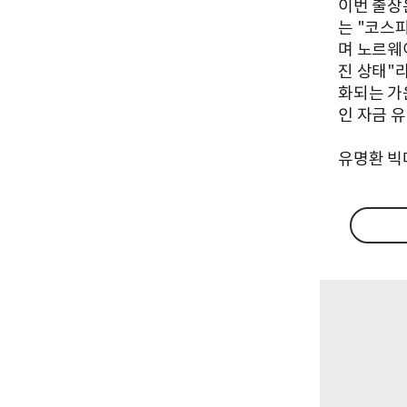
이번 출장
는 "코스
며 노르웨
진 상태"
화되는 가
인 자금 
유명환 빅데