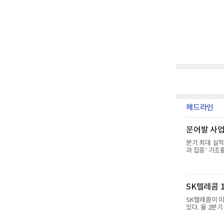
헤드라인
문어발 사업서
분기 최대 실적
과 집중’ 기조
리, 카카오는 
략이다. 과거 
집중하겠다는 취
985억원, 영
SK텔레콤 1
36% 증가해 
4884억
SK텔레콤이 미
있다. 올 2분기
15GW(기가와
쟁 구도 역시 