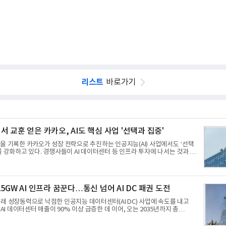
리스트
바로가기
 교훈 얻은 카카오, AI도 핵심 사업 '선택과 집중'
을 기록한 카카오가 성장 전략으로 추진하는 인공지능(AI) 사업에서도 ‘선택
를 강화하고 있다. 경쟁사들이 AI 데이터센터 등 인프라 투자에 나서는 것과 달
‘카카오톡’이라는 플랫폼 경쟁력을 활용한 AI 에이전트 서비스에 집중하는 전
무리한 사업 확장 과정에서 겪었던 시행착오를 되풀이하지 않고 핵심 역량에
지로 풀이된다.7일 업계에 따르면 카카오는 올해 2분기 연결 기준 매출 2조
업이익 2770억원을 기록했다. 전년 동기 대비 매출과 영업이익은 각각 9%,
5GW AI 인프라 꿈꾼다…통신 넘어 AI DC 패권 도전
모두 분기 기준 역대 최대치다. 상반기 기준 매출은 4조405억원, 영업이익은
래 성장동력으로 낙점한 인공지능 데이터센터(AI DC) 사업에 속도를 내고
 AI 데이터센터 매출이 90% 이상 급증한 데 이어, 오는 2035년까지 총
트) 규모의 AI DC를 구축하겠다는 대형 청사진을 제시하면서다. 이에 따라 경
이동통신사인 KT, LG유플러스를 넘어 네이버, 삼성SDS 등 IT 인프라 기업으