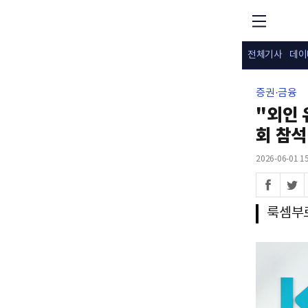
전체기사
데이
증권·금융
"외인 
회 참석
2026-06-01 15
룩셈부르