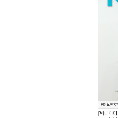
정은보 한국거
[빅데이터