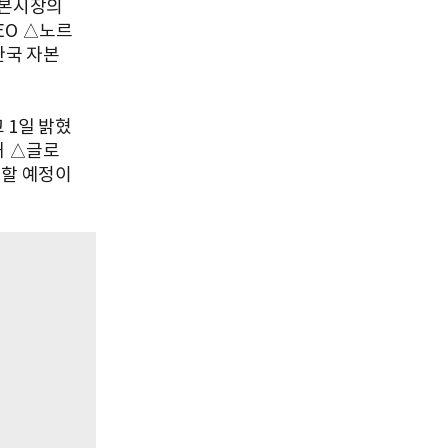
자본시장의
EO △노르
한국 자본
 1일 밝혔
해 △글로
의할 예정이