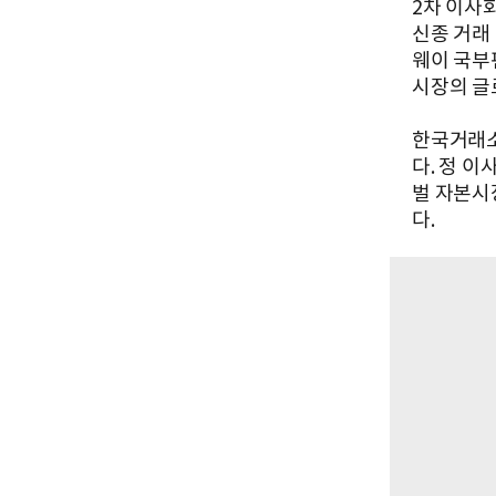
2차 이사
신종 거래
웨이 국부
시장의 글
한국거래소
다. 정 
벌 자본시
다.