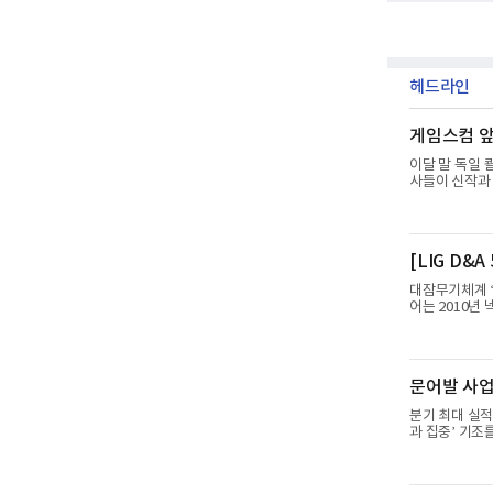
헤드라인
게임스컴 앞
이달 말 독일 
사들이 신작과
하반기 신작 흥
에 따르면 올
'PUBG: 배
업이익 9725
[LIG D&
어 호실적을 
년 동기 대
대잠무기체계 ‘
어는 2010년
년 한국형 구축
검증을 위해 홍
타격하지 못하고
서도 만족스러운
문어발 사업서
구소(ADD) 
든 분야를
분기 최대 실적
과 집중’ 기조
리, 카카오는 
략이다. 과거 
집중하겠다는 취