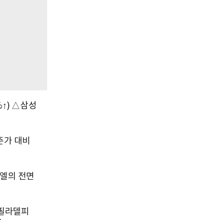
%↑) △삼성
준가 대비
라엘의 전면
 필라델피