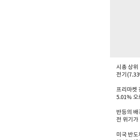
시총 상위 
전기(7.3
프리마켓 
5.01% 
반등의 배
전 위기가
미국 반도