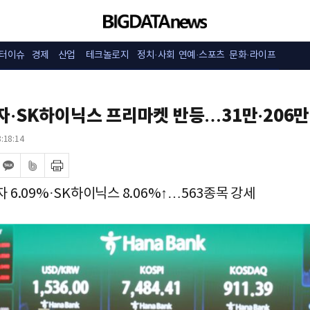
터이슈
경제
산업
테크놀로지
정치·사회
연예·스포츠
문화·라이프
·SK하이닉스 프리마켓 반등…31만·206만
:18:14
 6.09%·SK하이닉스 8.06%↑…563종목 강세