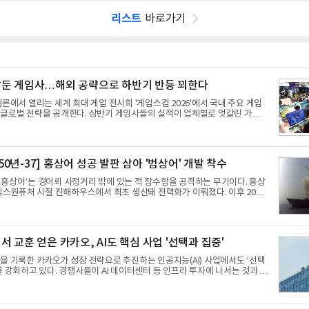
리스트
바로가기
둔 게임사…해외 공략으로 하반기 반등 꾀한다
쾰른에서 열리는 세계 최대 게임 전시회 '게임스컴 2026'에서 국내 주요 게임
 글로벌 전략을 공개한다. 상반기 게임사들의 실적이 업체별로 엇갈린 가운데
행과 해외 시장 성과가 실적을 좌우할 핵심 변수로 떠오르고 있다.8일 업계
해 상반기 게임업계는 기업별 성적표가 크게 갈렸다. 대표적으로 크래프톤은
틀그라운드'의 안정적인 성장에 힘입어 상반기 연결 기준 매출 2조6616억원, 영
억원으로 역대 최대 실적을 기록했다. 엔씨도 올해 출시한 '아이온2' 등에 힘입
A 50년-37] 홍상어 성공 발판 삼아 '범상어' 개발 착수
거둘 것으로 전망된다.반면 넷마블은 2분기 매출이 증가했지만 영업이익은 전
홍상어’는 경어뢰 사정거리 밖에 있는 적 잠수함을 공격하는 무기이다. 홍상
 넥스원퓨처 시절 진해하우스에서 최초 생산돼 전력화가 이뤄졌다. 이후 2012
함(KDX-1) 이상의 함정에 실전 배치됐다.그해 7월 해군은 동해상에서 성능
상어 시험발사를 실시했다. 이때 홍상어가 목표 지점에서 입수한 후 표적을
 물속에서 멈춰버리는 예상 밖의 일이 벌어졌다. 2차 품질확인 사격 시험에
 결과를 얻지 못했다. 완벽한 신뢰성 확보를 위해 LIG넥스원은 국방과학연
 교훈 얻은 카카오, AI도 핵심 사업 '선택과 집중'
테스크포스(TF)와 합심해 본격적인 개선 작업에 착수했다.홍상어 유도탄의 모
을 기록한 카카오가 성장 전략으로 추진하는 인공지능(AI) 사업에서도 ‘선택
를 강화하고 있다. 경쟁사들이 AI 데이터센터 등 인프라 투자에 나서는 것과 달
‘카카오톡’이라는 플랫폼 경쟁력을 활용한 AI 에이전트 서비스에 집중하는 전
무리한 사업 확장 과정에서 겪었던 시행착오를 되풀이하지 않고 핵심 역량에
지로 풀이된다.7일 업계에 따르면 카카오는 올해 2분기 연결 기준 매출 2조