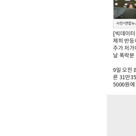
사진=연합뉴
[빅데이터
제히 반등
주가 저가
날 폭락분
9일 오전 
른 31만3
5000원에