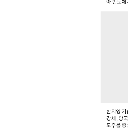
아 반도체
한지영 키
강세, 당
도주를 중