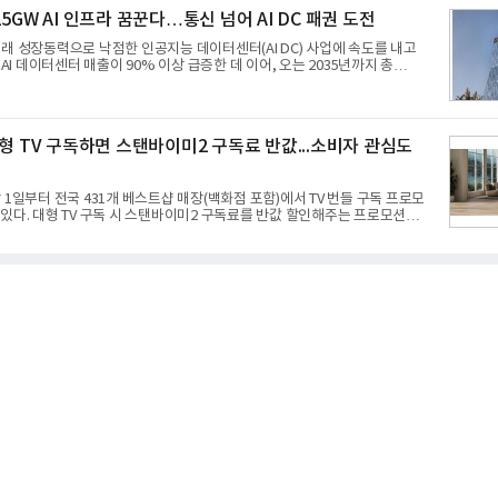
업이익 2770억원을 기록했다. 전년 동기 대비 매출과 영업이익은 각각 9%,
5GW AI 인프라 꿈꾼다…통신 넘어 AI DC 패권 도전
모두 분기 기준 역대 최대치다. 상반기 기준 매출은 4조405억원, 영업이익은
래 성장동력으로 낙점한 인공지능 데이터센터(AI DC) 사업에 속도를 내고
 AI 데이터센터 매출이 90% 이상 급증한 데 이어, 오는 2035년까지 총
트) 규모의 AI DC를 구축하겠다는 대형 청사진을 제시하면서다. 이에 따라 경
이동통신사인 KT, LG유플러스를 넘어 네이버, 삼성SDS 등 IT 인프라 기업으
다.7일 SK텔레콤에 따르면 회사는 올해 2분기 연결 기준 매출 4조 3591억
660억원을 기록했다. 매출은 전년 동기 대비 0.5%, 영업이익은 67.3% 증가
대형 TV 구독하면 스탠바이미2 구독료 반값...소비자 관심도
I DC 사업의 성장에 더해 수익성 중심 경영, 그리고 지난해 발생한 일회성 비용
과가 실
 1일부터 전국 431개 베스트샵 매장(백화점 포함)에서 TV 번들 구독 프로모
있다. 대형 TV 구독 시 스탠바이미2 구독료를 반값 할인해주는 프로모션이
5·77·83형 올레드, 75·86·100형 마이크로 RGB, 75·86형 미니 RGB 등 거
기가 높은 베스트셀러 TV 20개 모델이며, 동시 구독 계약 시 스탠바이미2(모델
GA) 구독료를 50% 할인 받을 수 있다. 프로모션 대상 모델과 혜택, 구독료 등
사항은 베스트샵 판매 매니저에게 문의하면 자세히 안내받을 수 있다.LG TV
용하면 최대 6년까지 구독 계약기간 내 무상 A/S를 받을 수 있으며, 이사 등