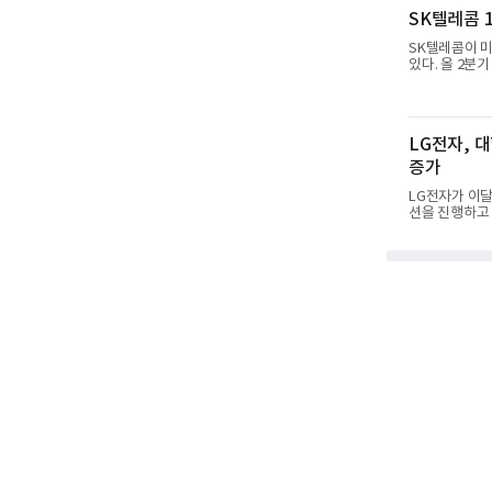
985억원, 영
SK텔레콤 1
36% 증가해 
4884억
SK텔레콤이 미
있다. 올 2분기
15GW(기가와
쟁 구도 역시 
로 확장되고 있
원, 영업이익 5
LG전자, 
한 수치다. A
에 따른 기저효
증가
LG전자가 이달
션을 진행하고 
다.대상 제품은 6
실용 TV로 인
명 27LX6TP
프로모션 세부 
를 구독으로 이
으로 이전