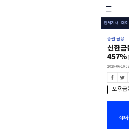
전체기사
데이
증권·금융
신한금
457%
2026-06-10 09
포용금융