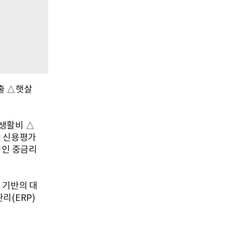
출 △햇살
생활비 △
안 신용평가
정인 중금리
 기반의 대
리(ERP)