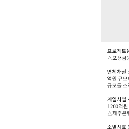
프로젝트는
△포용금융
연체채권 소
억원 규모
규모를 소
계열사별 
1200억원
△제주은행
소멸시효 