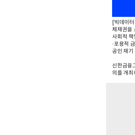
[빅데이터
체채권을 
사회적 책
·포용적 
공인 재기
신한금융그
의를 개최하