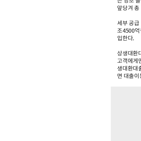
은 당초 
앞당겨 총 
세부 공급
조4500
입한다.
상생대환대
고객에게만
생대환대출
면 대출이