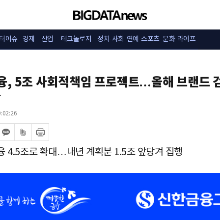
터이슈
경제
산업
테크놀로지
정치·사회
연예·스포츠
문화·라이프
융, 5조 사회적책임 프로젝트…올해 브랜드 
↑
:02:26
 4.5조로 확대…내년 계획분 1.5조 앞당겨 집행