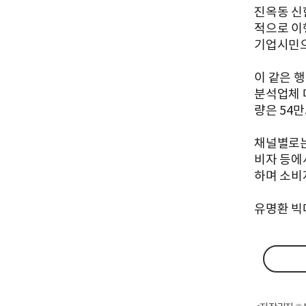
진옥동 신
적으로 이
기업시민으
이 같은 
분석업체 
량은 54만
채널별로는
비자 등에
하며 소비
유명환 빅데