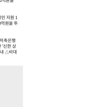
00억원을
인 지원 1
0억원을 투
한저축은행
'신한 상
이내 △비대