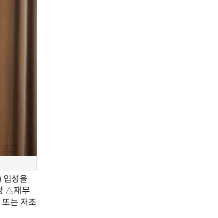
) 입성을
경 △재무
, 또는 저조