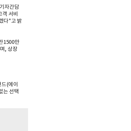
 기자간담
고객 서비
겠다"고 밝
만1500만
며, 상장
펀드(에이
없는 선택