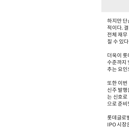
하지만 단
적이다. 
전체 재무
칠 수 있다
더욱이 롯
수준까지 
추는 요인
또한 이번
신주 발행
는 신호로
으로 준비
롯데글로벌
IPO 시