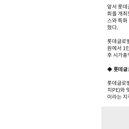
앞서 롯데
회를 개최
스와 특화
혔다.
롯데글로벌
원에서 1만
후 시가총
롯데글로
◆
롯데글로벌
치PE)와
이라는 지