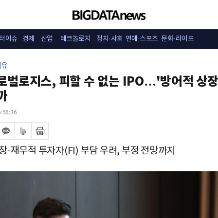
터이슈
경제
산업
테크놀로지
정치·사회
연예·스포츠
문화·라이프
섬유
벌로지스, 피할 수 없는 IPO…'방어적 상장
까
:56:36
장·재무적 투자자(FI) 부담 우려, 부정 전망까지