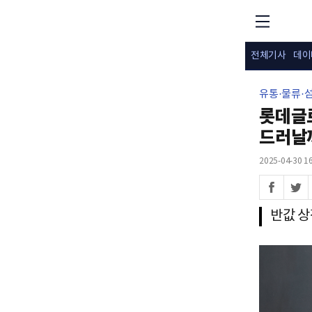
전체기사
데이
유통·물류·
롯데글로
드러날
2025-04-30 16
반값 상