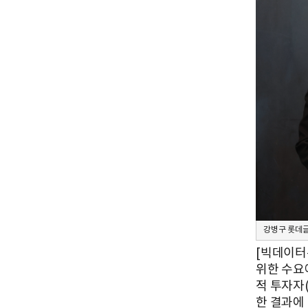
강병구 롯데
[빅데이터
위한 수요
적 투자자(
한 결과에