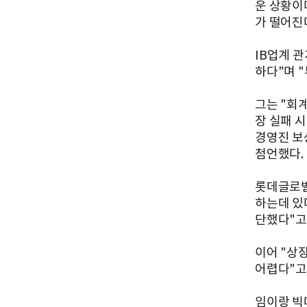
운 상황이
가 떨어진
IB업계 
하다"며 
그는 "회계
장 실패 
경영진 보
첨언했다.
롯데글로벌
하는데 있
단했다"고
이어 "상
어렵다"고
임이랑 빅데